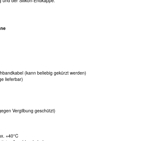
ng und der Silikon-Endkappe.
ine
achbandkabel (kann beliebig gekürzt werden)
 lieferbar)
gegen Vergilbung geschützt)
ax. +40°C