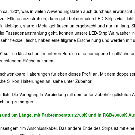
n ca. 120°, was in vielen Anwendungsfällen auch durchaus erwünscht i
l zur Fläche anzustrahlen, dann geht bei normalen LED-Strips viel Lich
in klobigen, starren Metallgehäusen untergebracht und nur 1m lang. S
die Fassadenanstrahlung geht, können unsere LED-Strip Wallwasher i
d sehr flexibel, leicht, haben eine filigrane Erscheinung und werden mi
° seitlich lässt schon im unteren Bereich eine homogene Lichtfläche ent
beleuchtenden Fläche ankommt.
nd schwenkbare Halterungen für eben dieses Profil an. Mit dem doppels
ache Silikon-Halterungen an, siehe unter Zubehör.
erlich. Die Verlegung in Verbindung mit dem unter Zubehör gelisteten Alu
ichtung zu sorgen.
m und 3m Länge, mit Farbtemperatur 2700K und in RGB+3000K Ausf
t einseitigem 1m Anschlusskabel. Das andere Ende des Strips ist mit e