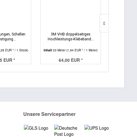
rungen, Schellen
3M VHB doppelseitiges
3M VHB d
stigung...
Hochleistungs-Klebeband...
Hochleistun
,28 EUR * / 1 Stück)
Inhalt
33 Meter
(1,94 EUR * / 1 Meter)
Inha
75 EUR *
64,00 EUR *
ab 3
Unsere Servicepartner