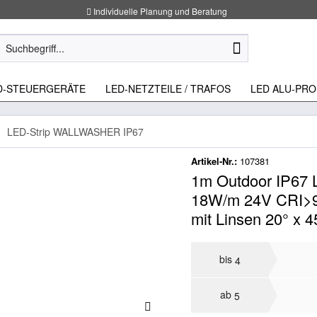
Individuelle Planung und Beratung
D-STEUERGERÄTE
LED-NETZTEILE / TRAFOS
LED ALU-PRO
LED-Strip WALLWASHER IP67
Artikel-Nr.:
107381
1m Outdoor IP67 
18W/m 24V CRI>90
mit Linsen 20° x 4
bis
4
ab
5