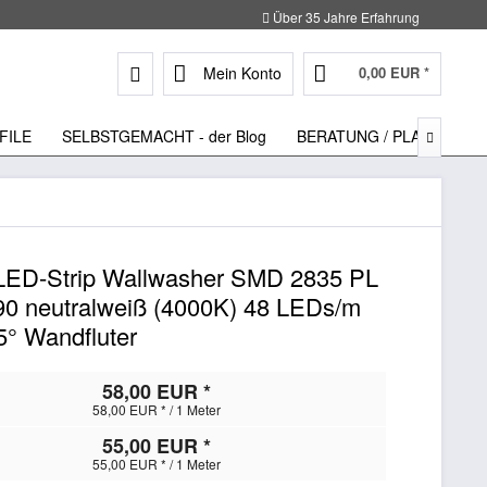
Über 35 Jahre Erfahrung
Mein Konto
0,00 EUR *
FILE
SELBSTGEMACHT - der Blog
BERATUNG / PLANUNG

LED-Strip Wallwasher SMD 2835 PL
 neutralweiß (4000K) 48 LEDs/m
5° Wandfluter
58,00 EUR *
58,00 EUR * / 1 Meter
55,00 EUR *
55,00 EUR * / 1 Meter