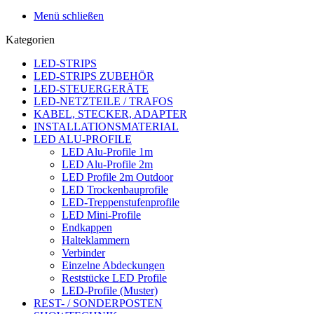
Menü schließen
Kategorien
LED-STRIPS
LED-STRIPS ZUBEHÖR
LED-STEUERGERÄTE
LED-NETZTEILE / TRAFOS
KABEL, STECKER, ADAPTER
INSTALLATIONSMATERIAL
LED ALU-PROFILE
LED Alu-Profile 1m
LED Alu-Profile 2m
LED Profile 2m Outdoor
LED Trockenbauprofile
LED-Treppenstufenprofile
LED Mini-Profile
Endkappen
Halteklammern
Verbinder
Einzelne Abdeckungen
Reststücke LED Profile
LED-Profile (Muster)
REST- / SONDERPOSTEN