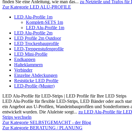
finden Sie eine Anleitung, wie man das...
zu Netzteile und Trafos fü
Zur Kategorie LED ALU-PROFILE
LED Alu-Profile 1m
Komplett-SETS 1m
LED Alu-Profile 1m
LED Alu-Profile 2m
LED Profile 2m Outdoor
LED Trockenbauprofile
LED-Treppenstufenprofile
LED Mini-Profile
Endkappen
Halteklammern
Verbinder
Einzelne Abdeckungen
Reststücke LED Profile
LED-Profile (Muster)
LED Alu-Profile für LED-Strips | LED Profile für Ihre LED Strips
LED Alu-Profile für flexible LED-Strips, LED Bänder oder auch star
ein Angebot aus U-Profilen, Wandeinbauprofilen und Sonderformen an
entwickelt wurden. Die Aluleiste sorgt...
zu LED Alu-Profile für LED-
Strips wechseln
Zur Kategorie SELBSTGEMACHT - der Blog
Zur Kategorie BERATUNG / PLANUNG