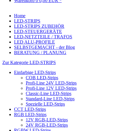
Warenkorb
0
0,00 EUR *
Home
LED-STRIPS
LED-STRIPS ZUBEHÖR
LED-STEUERGERÄTE
LED-NETZTEILE / TRAFOS
LED ALU-PROFILE
SELBSTGEMACHT - der Blog
BERATUNG / PLANUNG
Zur Kategorie LED-STRIPS
Einfarbige LED-Strips
COB LED-Strips
Profi-Line 24V LED-Strips
Profi-Line 12V LED-Strips
Classic-Line LED-Strips
Standard-Line LED-Strips
Spezielle LED-Strips
CCT LED-Strips
RGB LED-Strips
12V RGB-LED-Strips
24V RGB-LED-Strips
RGBW LED-Strips