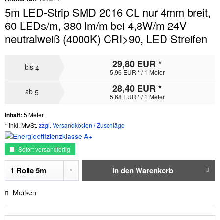
5m LED-Strip SMD 2016 CL nur 4mm breit,
60 LEDs/m, 380 lm/m bei 4,8W/m 24V
neutralweiß (4000K) CRI>90, LED Streifen
29,80 EUR *
bis
4
5,96 EUR * / 1 Meter
28,40 EUR *
ab
5
5,68 EUR * / 1 Meter
Inhalt:
5 Meter
* inkl. MwSt.
zzgl. Versandkosten / Zuschläge
Sofort versandfertig
In den
Warenkorb
Merken