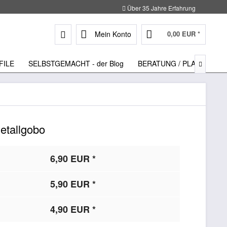
Über 35 Jahre Erfahrung
Mein Konto
0,00 EUR *
FILE
SELBSTGEMACHT - der Blog
BERATUNG / PLANUNG

etallgobo
6,90 EUR *
5,90 EUR *
4,90 EUR *