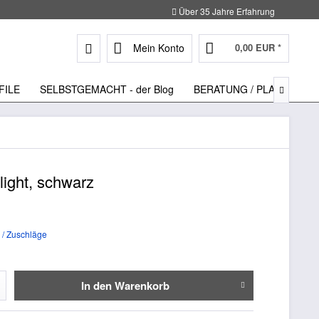
Über 35 Jahre Erfahrung
Mein Konto
0,00 EUR *
FILE
SELBSTGEMACHT - der Blog
BERATUNG / PLANUNG

ight, schwarz
 / Zuschläge
In den
Warenkorb