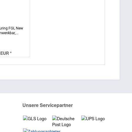
uring FGL New
hwenkbar,...
 EUR *
Unsere Servicepartner