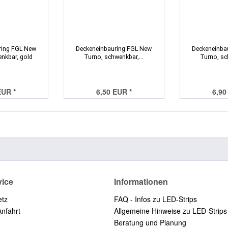
ring FGL New
Deckeneinbauring FGL New
Deckeneinba
nkbar, gold
Turno, schwenkbar,...
Turno, sc
EUR *
6,50 EUR *
6,90
vice
Informationen
etz
FAQ - Infos zu LED-Strips
Anfahrt
Allgemeine Hinweise zu LED-Strips
Beratung und Planung