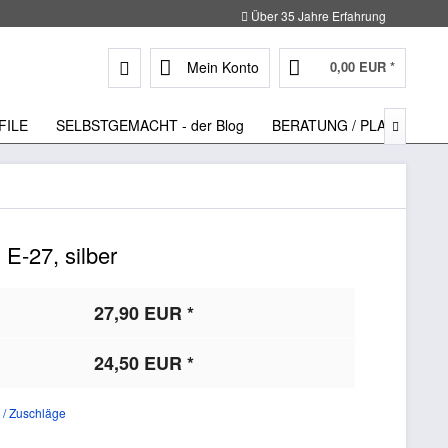
Über 35 Jahre Erfahrung
Mein Konto
0,00 EUR *
FILE
SELBSTGEMACHT - der Blog
BERATUNG / PLANUNG

E-27, silber
27,90 EUR *
24,50 EUR *
 / Zuschläge