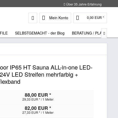
Über 35 Jahre Erfahrung
Mein Konto
0,00 EUR *
FILE
SELBSTGEMACHT - der Blog
BERATUNG / PLANUNG

r IP65 HT Sauna ALL-in-one LED-
24V LED Streifen mehrfarbig +
Flexband
88,00 EUR *
29,33 EUR * / 1 Meter
82,00 EUR *
27,33 EUR * / 1 Meter