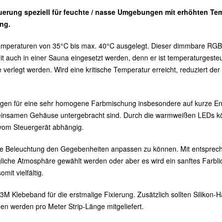
erung speziell für feuchte / nasse Umgebungen mit erhöhten T
ng.
emperaturen von 35°C bis max. 40°C ausgelegt. Dieser dimmbare RG
uch in einer Sauna eingesetzt werden, denn er ist temperaturgesteue
erlegt werden. Wird eine kritische Temperatur erreicht, reduziert der 
en für eine sehr homogene Farbmischung insbesondere auf kurze Ent
einsamen Gehäuse untergebracht sind.
Durch die warmweißen LEDs kö
 vom Steuergerät abhängig.
e Beleuchtung den Gegebenheiten anpassen zu können. Mit entspreche
iche Atmosphäre gewählt werden oder aber es wird ein sanftes Farbli
mit vielfältig.
 3M Klebeband für die erstmalige Fixierung. Zusätzlich sollten Silikon-H
ngen werden pro Meter Strip-Länge mitgeliefert.