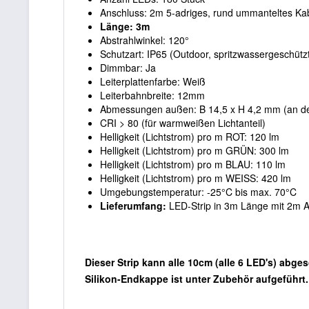
Anschluss: 2m 5-adriges, rund ummanteltes Kab
Länge: 3m
Abstrahlwinkel: 120°
Schutzart: IP65 (Outdoor, spritzwassergeschütz
Dimmbar: Ja
Leiterplattenfarbe: Weiß
Leiterbahnbreite: 12mm
Abmessungen außen: B 14,5 x H 4,2 mm (an de
CRI > 80 (für warmweißen Lichtanteil)
Helligkeit (Lichtstrom) pro m ROT: 120 lm
Helligkeit (Lichtstrom) pro m GRÜN: 300 lm
Helligkeit (Lichtstrom) pro m BLAU: 110 lm
Helligkeit (Lichtstrom) pro m WEISS: 420 lm
Umgebungstemperatur: -25°C bis max. 70°C
Lieferumfang:
LED-Strip in 3m Länge mit 2m A
Dieser Strip kann alle 10cm (alle 6 LED's) abg
Silikon-Endkappe ist unter Zubehör aufgeführt