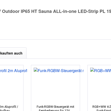
Outdoor IP65 HT Sauna ALL-in-one LED-Strip PL 19
kauften auch
2m Aluprofil /
Funk-RGBW-Steuergerät mit
RGB+WW 4-Zo
 Aufbau...
Fernbedienung für 12V...
Funk-Empf