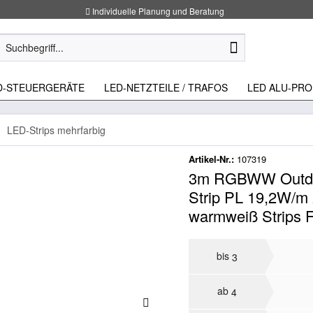
Individuelle Planung und Beratung
D-STEUERGERÄTE
LED-NETZTEILE / TRAFOS
LED ALU-PRO
LED-Strips mehrfarbig
Artikel-Nr.:
107319
3m RGBWW Outdoo
Strip PL 19,2W/m 
warmweiß Strips 
bis
3
ab
4