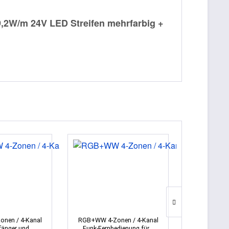
,2W/m 24V LED Streifen mehrfarbig +
TIPP!
nen / 4-Kanal
RGB+WW 4-Zonen / 4-Kanal
Kompletts
änger und...
Funk-Fernbedienung für...
Zonen /