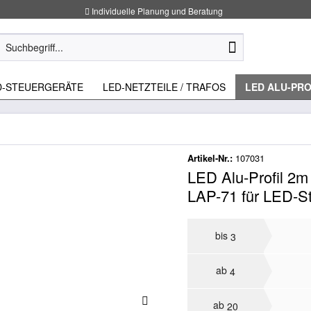
Individuelle Planung und Beratung
D-STEUERGERÄTE
LED-NETZTEILE / TRAFOS
LED ALU-PRO
Artikel-Nr.:
107031
LED Alu-Profil 2m 
LAP-71 für LED-St
bis
3
ab
4
ab
20