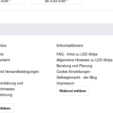
 EUR *
ab 0,63 EUR *
vice
Informationen
etz
FAQ - Infos zu LED-Strips
Anfahrt
Allgemeine Hinweise zu LED-Strips
Beratung und Planung
und Versandbedingungen
Cookie-Einstellungen
Selbstgemacht - der Blog
zerklärung und
Impressum
zhinweise
Widerruf erklären
elehrung
rklären