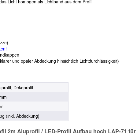
das Licht homogen als Lichtband aus dem Profil.
izze)
ken!
 Endkappen
arer und opaler Abdeckung hinsichtlich Lichtdurchlässigkeit)
profil, Dekoprofil
6mm
er
0g (inkl. Abdeckung)
fil 2m Aluprofil / LED-Profil Aufbau hoch LAP-71 fü