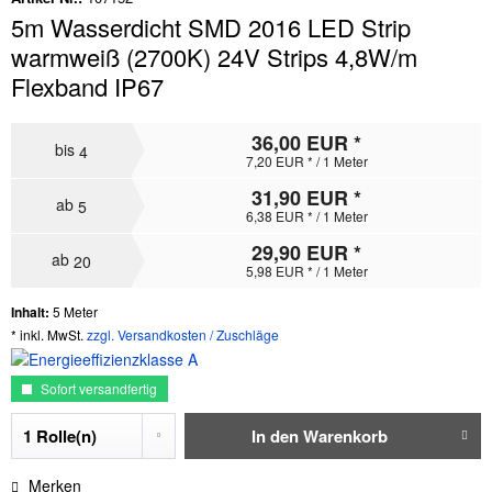
5m Wasserdicht SMD 2016 LED Strip
warmweiß (2700K) 24V Strips 4,8W/m
Flexband IP67
36,00 EUR *
bis
4
7,20 EUR * / 1 Meter
31,90 EUR *
ab
5
6,38 EUR * / 1 Meter
29,90 EUR *
ab
20
5,98 EUR * / 1 Meter
Inhalt:
5 Meter
* inkl. MwSt.
zzgl. Versandkosten / Zuschläge
Sofort versandfertig
In den
Warenkorb
Merken