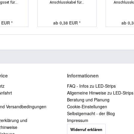
sset für...
Anschlusskabel für...
Anschlusska
 EUR *
ab 0,38 EUR *
ab 0,
vice
Informationen
etz
FAQ - Infos zu LED-Strips
Anfahrt
Allgemeine Hinweise zu LED-Strips
Beratung und Planung
und Versandbedingungen
Cookie-Einstellungen
Selbstgemacht - der Blog
zerklärung und
Impressum
zhinweise
Widerruf erklären
elehrung