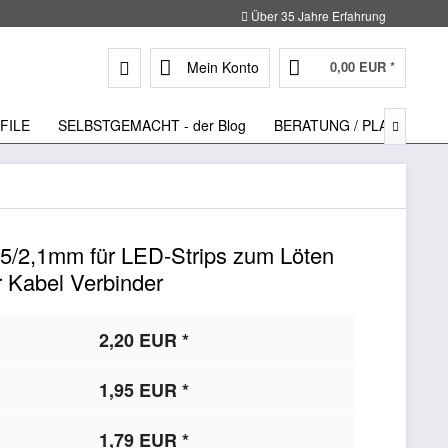
Über 35 Jahre Erfahrung
Mein Konto
0,00 EUR *
FILE
SELBSTGEMACHT - der Blog
BERATUNG / PLANUNG

,5/2,1mm für LED-Strips zum Löten
r Kabel Verbinder
2,20 EUR *
1,95 EUR *
1,79 EUR *