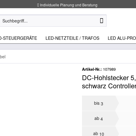
Individuelle Planung und Beratung
D-STEUERGERÄTE
LED-NETZTEILE / TRAFOS
LED ALU-PRO
bel
Artikel-Nr.:
107989
DC-Hohlstecker 5
schwarz Controlle
bis
3
ab
4
ab
10