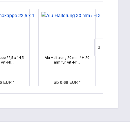
ppe 22,5 x 14,5
Alu-Halterung 20 mm / H 20
1m Alu-Pro
rt.-Nr....
mm für Art.-Nr....
T
Inha
95 EUR *
ab 0,68 EUR *
ab 10