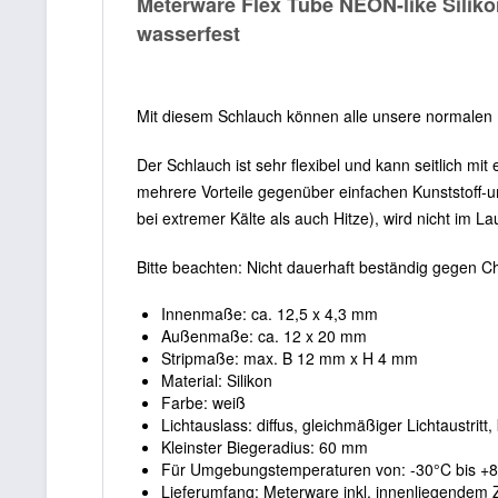
Meterware Flex Tube NEON-like Siliko
wasserfest
Mit diesem Schlauch können alle unsere normalen 
Der Schlauch ist sehr flexibel und kann seitlich mi
mehrere Vorteile gegenüber einfachen Kunststoff-u
bei extremer Kälte als auch Hitze), wird nicht im La
Bitte beachten: Nicht dauerhaft beständig gegen Chl
Innenmaße: ca. 12,5 x 4,3 mm
Außenmaße: ca. 12 x 20 mm
Stripmaße: max. B 12 mm x H 4 mm
Material: Silikon
Farbe: weiß
Lichtauslass: diffus, gleichmäßiger Lichtaustrit
Kleinster Biegeradius: 60 mm
Für Umgebungstemperaturen von: -30°C bis +
Lieferumfang: Meterware inkl. innenliegendem 