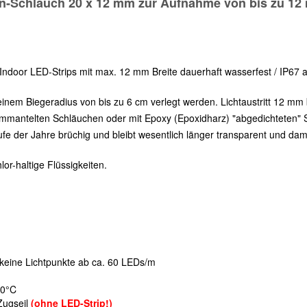
n-Schlauch 20 x 12 mm zur Aufnahme von bis zu 12 
Indoor LED-Strips mit max.
12 mm Breite
dauerhaft wasserfest / IP67 
t einem Biegeradius von bis zu 6 cm verlegt werden. Lichtaustritt 12 mm 
mmantelten Schläuchen oder mit Epoxy (Epoxidharz) "abgedichteten" Str
ufe der Jahre brüchig und bleibt wesentlich länger transparent und damit
or-haltige Flüssigkeiten.
t, keine Lichtpunkte ab ca. 60 LEDs/m
80°C
Zugseil
(ohne LED-Strip!)