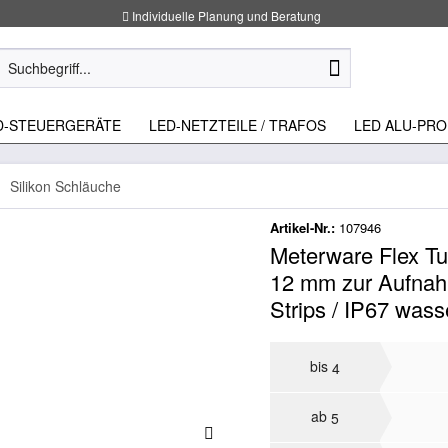
Individuelle Planung und Beratung
D-STEUERGERÄTE
LED-NETZTEILE / TRAFOS
LED ALU-PRO
Silikon Schläuche
Artikel-Nr.:
107946
Meterware Flex Tu
12 mm zur Aufnah
Strips / IP67 wass
bis
4
ab
5