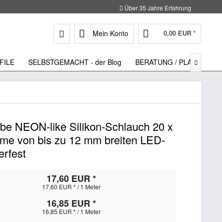
Über 35 Jahre Erfahrung
Mein Konto
0,00 EUR *
FILE
SELBSTGEMACHT - der Blog
BERATUNG / PLANUNG

be NEON-like Silikon-Schlauch 20 x
me von bis zu 12 mm breiten LED-
erfest
17,60 EUR *
17,60 EUR * / 1 Meter
16,85 EUR *
16,85 EUR * / 1 Meter