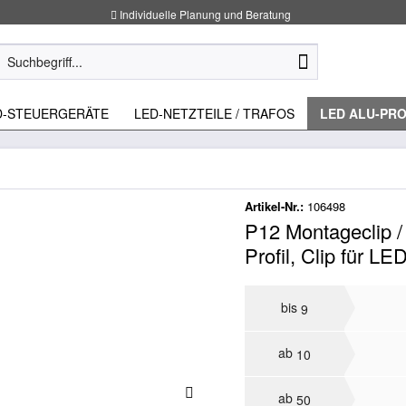
Individuelle Planung und Beratung
D-STEUERGERÄTE
LED-NETZTEILE / TRAFOS
LED ALU-PRO
Artikel-Nr.:
106498
P12 Montageclip /
Profil, Clip für LE
bis
9
ab
10
ab
50