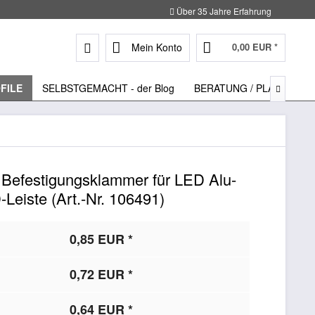
Über 35 Jahre Erfahrung
Mein Konto
0,00 EUR *
FILE
SELBSTGEMACHT - der Blog
BERATUNG / PLANUNG

 Befestigungsklammer für LED Alu-
D-Leiste (Art.-Nr. 106491)
0,85 EUR *
0,72 EUR *
0,64 EUR *