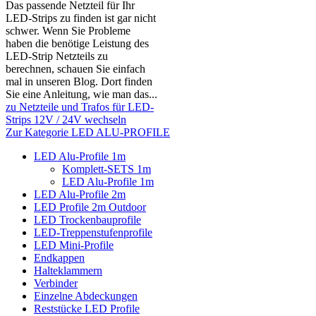
Das passende Netzteil für Ihr
LED-Strips zu finden ist gar nicht
schwer. Wenn Sie Probleme
haben die benötige Leistung des
LED-Strip Netzteils zu
berechnen, schauen Sie einfach
mal in unseren Blog. Dort finden
Sie eine Anleitung, wie man das...
zu Netzteile und Trafos für LED-
Strips 12V / 24V wechseln
Zur Kategorie LED ALU-PROFILE
LED Alu-Profile 1m
Komplett-SETS 1m
LED Alu-Profile 1m
LED Alu-Profile 2m
LED Profile 2m Outdoor
LED Trockenbauprofile
LED-Treppenstufenprofile
LED Mini-Profile
Endkappen
Halteklammern
Verbinder
Einzelne Abdeckungen
Reststücke LED Profile