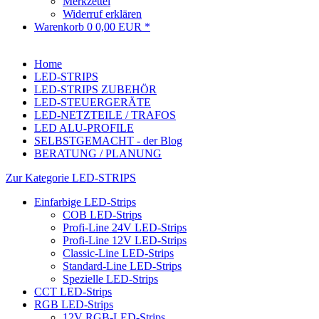
Merkzettel
Widerruf erklären
Warenkorb
0
0,00 EUR *
Home
LED-STRIPS
LED-STRIPS ZUBEHÖR
LED-STEUERGERÄTE
LED-NETZTEILE / TRAFOS
LED ALU-PROFILE
SELBSTGEMACHT - der Blog
BERATUNG / PLANUNG
Zur Kategorie LED-STRIPS
Einfarbige LED-Strips
COB LED-Strips
Profi-Line 24V LED-Strips
Profi-Line 12V LED-Strips
Classic-Line LED-Strips
Standard-Line LED-Strips
Spezielle LED-Strips
CCT LED-Strips
RGB LED-Strips
12V RGB-LED-Strips