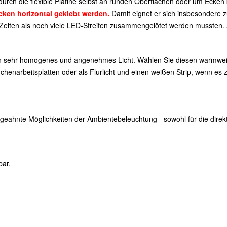
durch die flexible Platine selbst an runden Oberflächen oder um Ecken
ken horizontal geklebt werden.
Damit eignet er sich insbesondere z
eiten als noch viele LED-Streifen zusammengelötet werden mussten. Au
n sehr homogenes und angenehmes Licht. Wählen Sie diesen warmweiß
üchenarbeitsplatten oder als Flurlicht und einen weißen Strip, wenn es 
geahnte Möglichkeiten der Ambientebeleuchtung - sowohl für die direkt
bar.