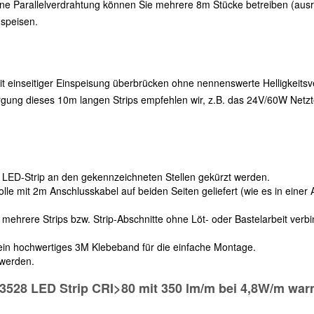
ne Parallelverdrahtung können Sie mehrere 8m Stücke betreiben (ausre
speisen.
t einseitiger Einspeisung überbrücken ohne nennenswerte Helligkeitsv
orgung dieses 10m langen Strips empfehlen wir, z.B. das 24V/60W Netztei
r LED-Strip an den gekennzeichneten Stellen gekürzt werden.
lle mit 2m Anschlusskabel auf beiden Seiten geliefert (wie es in einer 
mehrere Strips bzw. Strip-Abschnitte ohne Löt- oder Bastelarbeit verbi
 ein hochwertiges 3M Klebeband für die einfache Montage.
 werden.
 3528 LED Strip CRI>80 mit 350 lm/m bei 4,8W/m war