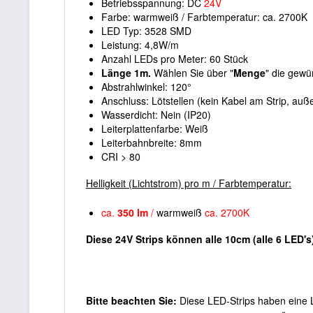
Betriebsspannung: DC
24V
Farbe: warmweiß / Farbtemperatur: ca. 2700K
LED Typ: 3528 SMD
Leistung: 4,8W/m
Anzahl LEDs pro Meter: 60 Stück
Länge 1m.
Wählen Sie über "
Menge
" die gewü
Abstrahlwinkel: 120°
Anschluss: Lötstellen (kein Kabel am Strip, au
Wasserdicht: Nein (IP20)
Leiterplattenfarbe: Weiß
Leiterbahnbreite: 8mm
CRI > 80
Helligkeit (Lichtstrom) pro m / Farbtemperatur:
ca.
350 lm
/
warmweiß
ca. 2700K
Diese 24V Strips können alle 10cm (alle 6 LED
Bitte beachten Sie:
Diese LED-Strips haben eine L