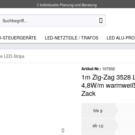
Individuelle Planung und Beratung
D-STEUERGERÄTE
LED-NETZTEILE / TRAFOS
LED ALU-PRO
le LED-Strips
Artikel-Nr.:
107202
1m Zig-Zag 3528 L
4,8W/m warmweiß 
Zack
bis
9
ab
10