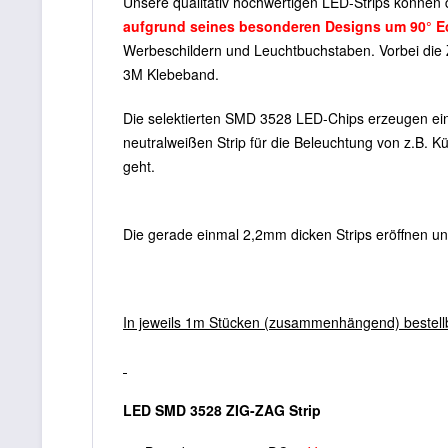
Unsere qualitativ hochwertigen LED-Strips können 
aufgrund seines besonderen Designs um 90° Ec
Werbeschildern und Leuchtbuchstaben. Vorbei die Z
3M Klebeband.
Die selektierten SMD 3528 LED-Chips erzeugen ei
neutralweißen Strip für die Beleuchtung von z.B. K
geht.
Die gerade einmal 2,2mm dicken Strips eröffnen un
In jeweils 1m Stücken (zusammenhängend) bestell
LED SMD 3528 ZIG-ZAG Strip