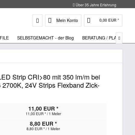
Über 35 Jahre Erfahrung
Mein Konto
0,00 EUR *
FILE
SELBSTGEMACHT - der Blog
BERATUNG / PLANUNG

ED Strip CRI>80 mit 350 lm/m bei
2700K, 24V Strips Flexband Zick-
11,00 EUR *
11,00 EUR * / 1 Meter
8,80 EUR *
8,80 EUR * / 1 Meter