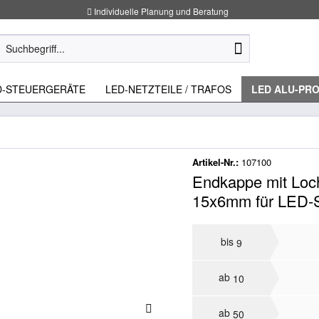
Individuelle Planung und Beratung
D-STEUERGERÄTE
LED-NETZTEILE / TRAFOS
LED ALU-PRO
Artikel-Nr.:
107100
Endkappe mit Loch 
15x6mm für LED-S
bis
9
ab
10
ab
50