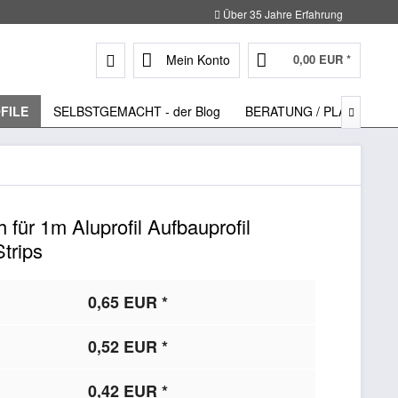
Über 35 Jahre Erfahrung
Mein Konto
0,00 EUR *
FILE
SELBSTGEMACHT - der Blog
BERATUNG / PLANUNG

für 1m Aluprofil Aufbauprofil
trips
0,65 EUR *
0,52 EUR *
0,42 EUR *